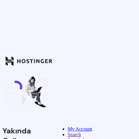
Yakında
My Account
Search