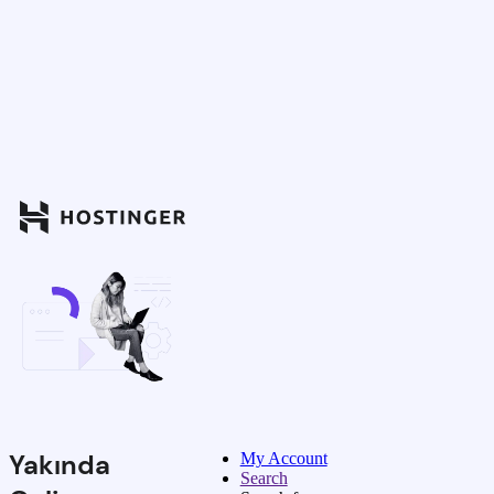
Yakında
My Account
Search