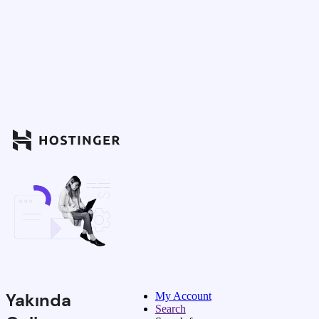
Yakında
My Account
Search