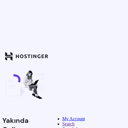
Yakında
My Account
Search