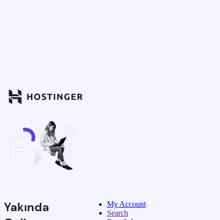
Yakında
My Account
Search