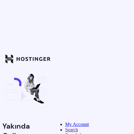
Yakında
My Account
Search