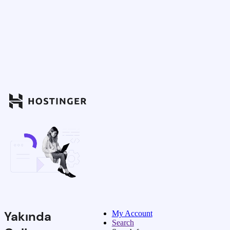
Yakında
My Account
Search