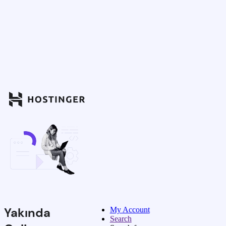
Yakında
My Account
Search