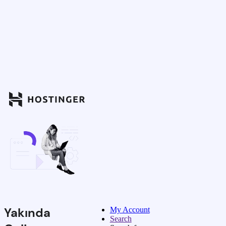
Yakında
My Account
Search