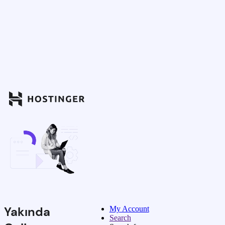
Yakında
My Account
Search