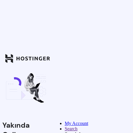
Yakında
My Account
Search