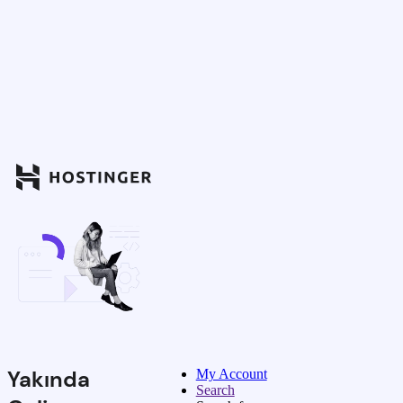
Yakında
My Account
Search